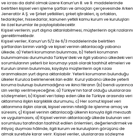
ve icrası da dahil olmak üzere Kanun’un 8. ve 9. maddelerinde
belirtilen kişisel veri işleme şartları ve amaçları çerçevesinde Arken
Jeneratör A.Ş. ve Şirket yetkilileri, şirket iştirakleri, iş ortakları,
tedarikçiler, hissedarlar, kanunen yetkili kamu kurum ve kuruluşları
ile özel kurumlar ile paylaşılabilecektir.
Kişisel verilerin; yurt dışına aktarılabilmesi, müşterilerin açık rızalarını
gerektirmektedir.
Kişisel veriler, Kanun’un 5/2 ile 6/3 maddelerinde belirtilen
şartlardan birinin varlığı ve kişisel verinin aktarılacağı yabancı
ülkede; a) Yeterli korumanın bulunması, b) Yeterli korumanın
bulunmaması durumunda Türkiye’deki ve ilgili yabancı ülkedeki veri
sorumlularının yeterli bir korumayı yazılı olarak taahhüt etmeleri ve
Kurulun izninin bulunması, kaydıyla müşterilerin açık rızası
aranmaksızın yurt dışına aktarılabilir. Yeterli korumanın bulunduğu
ülkeler Kurulca belirlenerek ilan edilir. Kurul yabancı ülkede yeterli
koruma bulunup bulunmadığına ve ikinci fıkranın (b) bendi uyarınca
izin verilip verilmeyeceğine; a) Türkiye’nin taraf olduğu uluslararası
sözleşmeleri, b) Kişisel veri talep eden ülke ile Türkiye arasında veri
aktarımına ilişkin karşılıklılık durumunu, c) Her somut kişisel veri
aktarımına ilişkin olarak, kişisel verinin niteliği ile işlenme amaç ve
süresini, ç) Kişisel verinin aktarılacağı ülkenin konuyla ilgili mevzuatı
ve uygulamasını, d) Kişisel verinin aktarılacağı ülkede bulunan veri
sorumlusu tarafından taahhüt edilen önlemleri, değerlendirmek ve
ihtiyaç duyması hâlinde, ilgili kurum ve kuruluşların görüşünü de
almak suretiyle karar verir. Kişisel veriler, uluslararası sözleşme