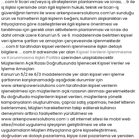
….com.tr ticari ve/veya iş stratejilerinin planlanması ve icrası, ….tr ile
iş ilişkisi içerisinde olan ilgili kişilerin hukuki, teknik ve ticari-iş
güvenliğinin temini ile www.arkenpowersolutions.com’un sunduğu
ürün ve hizmetlerin ilgili kişilerin beğeni, kullanım alışkanlıkları ve
ihtiyaçlarına göre özelleştirilerek ilgili kişilere önerilmesi ve
tanıtılması için gerekli olan aktivitelerin planlanması ve icrası da
dahil olmak üzere Kanun’un 5. ve 6. maddelerinde belirtilen kişisel
veri işleme şartları ve amaçları çerçevesinde işlenmektedir.
…..com.tr tarafından kişisel verilerin işlenmesine ilişkin detaylı
bilgilere …..com.tr adresinde yer alan
Kişisel Verilerin İşlenmesine
ve Korunmasına ilişkin Politika
üzerinden ulaşılabilecektir.
Müşterilerin Açık Rızası Doğrultusunda İşlenecek Kişisel Veriler ve
İşleme Amaçları:
Kanun’un 5/2 ile 6/3 maddelerinde yer alan kişisel veri işleme
şartlarının karşılanamadığı aşağıdaki durumlar için
www.arkenpowersolutions.com tarafından kişisel verilerin
işlenebilmesi için müşterilerin açık rızasının alınması gerekmektedir.
Bu doğrultuda müşterilerin kişisel verileri; müşterilere yönelik
kampanyaların oluşturulması, çapraz satış yapılması, hedef kitlenin
belirlenmesi, Müşteri hareketlerinin takip edilerek kullanıcı
deneyimini arttırıcı faaliyetlerin yürütülmesi ve
www.arkenpowersolutions.com
’a
ait internet sitesi ile mobil web
sitesi/mobil uygulama işleyişinin geliştirilmesi ve site ve
uygulamaların Müşteri ihtiyaçlarına göre kişiselleştirilmesi,
doğrudan ve dolaylı pazarlama, kişiye özel pazarlama ve yeniden