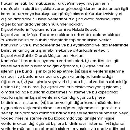
hükümleri saklı kalmak üzere, Türkiye’nin veya müşterilerin
menfaatinin ciddi bir şekilde zarar göreceği durumlarda, ancak ilgili
kamu kurum veya kuruluşunun görüşü alınarak Kurulun izniyle yurt
dışına aktarılabilir. Kişisel verilerin yurt dışına aktarılmasına ilişkin
diğer kanunlarda yer alan hükümler saklıdır.
Kişisel Verilerin Toplanma Yöntemi ve Hukuki Sebebi:
Kişisel veriler, Müşteri’lerden elektronik ortamda toplanmaktadır.
Yukarıda belirtilen hukuki sebeplerle toplanan kişisel veriler
Kanun’un 5. ve 6. maddelerinde ve bu Aydınlatma ve Rıza Metin’inde
belirtilen amaçlarla işlenebilmekte ve aktarılabilmektedir.
Kişisel Veri Sahibi Olarak Müşterilerin Hakları:
Kanun’un 11. maddesi uyarınca veri sahipleri; (i) kendileri ile ilgili
kişisel veri işlenip işlenmediğini öğrenme, (ii) kişisel verileri
işlenmişse buna ilişkin bilgi talep etme, (iii) kişisel verilerin işlenme
amacını ve bunların amacına uygun kullanılıp kullanılmadığını
öğrenme, (iv) yurt içinde veya yurt dışında kişisel verilerin aktarıldığı
üçüncü kişileri bilme, (v) kişisel verilerin eksik veya yanlış işlenmiş
olması hâlinde bunların düzeltilmesini isteme ve bu kapsamda
yapılan işlemin kişisel verilerin aktarıldığı üçüncü kişilere
bildirilmesini isteme, (vi) Kanun ve ilgili diğer kanun hükümlerine
uygun olarak işlenmiş olmasına rağmen, işlenmesini gerektiren
sebeplerin ortadan kalkması hâlinde kişisel verilerin silinmesini veya
yok edilmesini isteme ve bu kapsamda yapılan işlemin kişisel
verilerin aktarıldığı üçüncü kişilere bildirilmesini isteme, (vii) işlenen
verilerin münhasıran otomatik sistemler vasıtasıyla analiz edilmesi