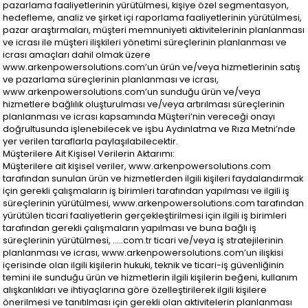
pazarlama faaliyetlerinin yürütülmesi, kişiye özel segmentasyon,
hedefleme, analiz ve şirket içi raporlama faaliyetlerinin yürütülmesi,
pazar araştırmaları, müşteri memnuniyeti aktivitelerinin planlanması
ve icrası ile müşteri ilişkileri yönetimi süreçlerinin planlanması ve
icrası amaçları dahil olmak üzere
www.arkenpowersolutions.com’un ürün ve/veya hizmetlerinin satış
ve pazarlama süreçlerinin planlanması ve icrası,
www.arkenpowersolutions.com’un sunduğu ürün ve/veya
hizmetlere bağlılık oluşturulması ve/veya artırılması süreçlerinin
planlanması ve icrası kapsamında Müşteri’nin vereceği onayı
doğrultusunda işlenebilecek ve işbu Aydınlatma ve Rıza Metni’nde
yer verilen taraflarla paylaşılabilecektir.
Müşterilere Ait Kişisel Verilerin Aktarımı:
Müşterilere ait kişisel veriler, www.arkenpowersolutions.com
tarafından sunulan ürün ve hizmetlerden ilgili kişileri faydalandırmak
için gerekli çalışmaların iş birimleri tarafından yapılması ve ilgili iş
süreçlerinin yürütülmesi, www.arkenpowersolutions.com tarafından
yürütülen ticari faaliyetlerin gerçekleştirilmesi için ilgili iş birimleri
tarafından gerekli çalışmaların yapılması ve buna bağlı iş
süreçlerinin yürütülmesi, …..com.tr ticari ve/veya iş stratejilerinin
planlanması ve icrası, www.arkenpowersolutions.com’un ilişkisi
içerisinde olan ilgili kişilerin hukuki, teknik ve ticari-iş güvenliğinin
temini ile sunduğu ürün ve hizmetlerin ilgili kişilerin beğeni, kullanım
alışkanlıkları ve ihtiyaçlarına göre özelleştirilerek ilgili kişilere
önerilmesi ve tanıtılması için gerekli olan aktivitelerin planlanması