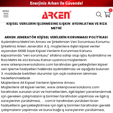
0
MENU
KİŞİSEL VERİLERİN İŞLENMESİNE İLİŞKİN AYDINLATMA VE RIZA
METNİ
ARKEN JENERATÖR KİŞİSEL VERİLERİN KORUNMASI POLİTİKASI
Aydınlatma Metni’nin Amacı ve Şirketimizin Veri Sorumlusu Konumu:
Şirketimiz Arken Jeneratör A.Ş. müşterilere ilişkin kişisel veriler
açısından 6698 Sayılı Kişisel Verilerin Korunması Kanunu
kapsamında “veri sorumlusu” sıfatına sahip olup işbu Aydınlatma ve
Rıza Metni ile söz konusu Kanun uyarınca müşterilerin
www.arkenpowersolutions.com tarafından gerçekleştirilen kişisel
veri işleme faaliyetleri hakkında aydınlatılması ve aşağıda bulunan
3. maddede belirtilen durumlar için açık rızalarının alınması
hedeflenmektedir.
Müşterilere Ait Kişisel Verilerin İşlenme Amacı:
Müşterilere ait kişisel veriler, www.arkenpowersolutions.com
tarafından sunulan ürün ve hizmetlerden, ilgili kişileri yararlandırmak
için gereken çalışmaların iş birimleri tarafından yapılması ve ilgili iş
süreçlerinin yürütülmesi, …..com.tr tarafından yürütülen ticari
faaliyetlerin gerçekleştirilmesi için ilgili iş birimleri tarafından gerekli
çalışmaların yapılması ve buna bağlı iş süreçlerinin yürütülmesi,