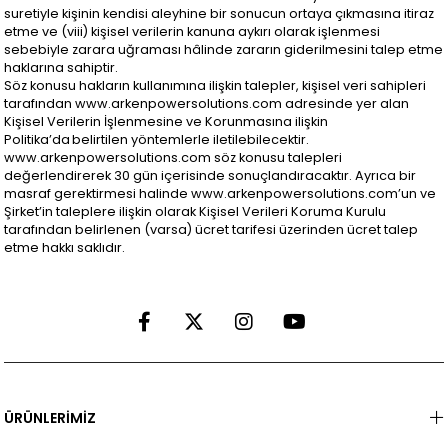
suretiyle kişinin kendisi aleyhine bir sonucun ortaya çıkmasına itiraz
etme ve (viii) kişisel verilerin kanuna aykırı olarak işlenmesi
sebebiyle zarara uğraması hâlinde zararın giderilmesini talep etme
haklarına sahiptir.
Söz konusu hakların kullanımına ilişkin talepler, kişisel veri sahipleri
tarafından www.arkenpowersolutions.com adresinde yer alan
Kişisel Verilerin İşlenmesine ve Korunmasına ilişkin
Politika’da belirtilen yöntemlerle iletilebilecektir.
www.arkenpowersolutions.com söz konusu talepleri
değerlendirerek 30 gün içerisinde sonuçlandıracaktır. Ayrıca bir
masraf gerektirmesi halinde www.arkenpowersolutions.com’un ve
Şirket’in taleplere ilişkin olarak Kişisel Verileri Koruma Kurulu
tarafından belirlenen (varsa) ücret tarifesi üzerinden ücret talep
etme hakkı saklıdır.
ÜRÜNLERİMİZ