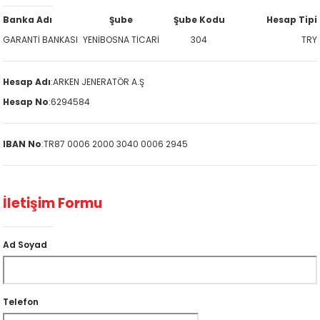
Banka Adı
Şube
Şube Kodu
Hesap Tipi
GARANTİ BANKASI
YENİBOSNA TİCARİ
304
TRY
Hesap Adı
:
ARKEN JENERATÖR A.Ş
Hesap No
:
6294584
IBAN No
:
TR87 0006 2000 3040 0006 2945
İletişim Formu
Ad Soyad
Telefon