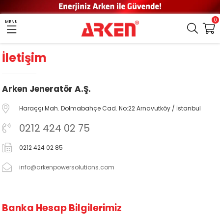
0
MENU
İletişim
Arken Jeneratör A.Ş.
Haraççı Mah. Dolmabahçe Cad. No:22 Arnavutköy / İstanbul
0212 424 02 75
0212 424 02 85
info@arkenpowersolutions.com
Banka Hesap Bilgilerimiz